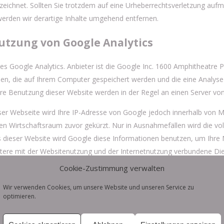
nzeichnet. Sollten Sie trotzdem auf eine Urheberrechtsverletzung au
erden wir derartige Inhalte umgehend entfernen.
utzung von Google Analytics
s Google Analytics. Anbieter ist die Google Inc. 1600 Amphitheatre
eien, die auf Ihrem Computer gespeichert werden und die eine Analys
re Benutzung dieser Website werden in der Regel an einen Server von
eser Webseite wird Ihre IP-Adresse von Google jedoch innerhalb von 
 Wirtschaftsraum zuvor gekürzt. Nur in Ausnahmefällen wird die vol
rs dieser Website wird Google diese Informationen benutzen, um Ihr
tere mit der Websitenutzung und der Internetnutzung verbundene Di
hrem Browser übermittelte IP-Adresse wird nicht mit anderen Daten
Cookie-Zustimmung verwalten
prechende Einstellung Ihrer Browser-Software verhindern; wir weisen 
Wir verwenden Cookies, um unsere Website und unseren Service zu
optimieren.
site vollumfänglich werden nutzen können. Sie können darüber hinaus
r IP-Adresse) an Google sowie die Verarbeitung dieser Daten durch G
llieren:
http://tools.google.com/dlpage/gaoptout?hl=de