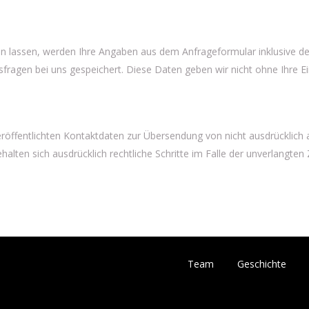
 lassen, werden Ihre Angaben aus dem Anfrageformular inklusive d
fragen bei uns gespeichert. Diese Daten geben wir nicht ohne Ihre Ein
öffentlichten Kontaktdaten zur Übersendung von nicht ausdrücklich
behalten sich ausdrücklich rechtliche Schritte im Falle der unverlang
Team
Geschichte