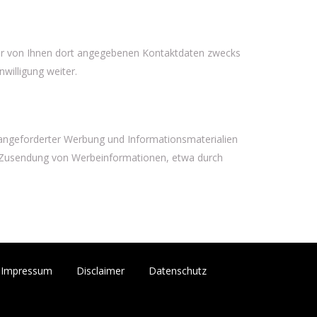
er von Ihnen dort angegebenen Kontaktdaten zwecks
willigung weiter.
 angeforderter Werbung und Informationsmaterialien
ten Zusendung von Werbeinformationen, etwa durch
Impressum
Disclaimer
Datenschutz