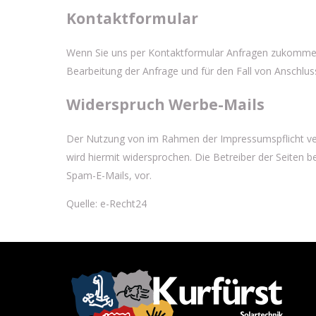
Kontaktformular
Wenn Sie uns per Kontaktformular Anfragen zukommen
Bearbeitung der Anfrage und für den Fall von Anschluss
Widerspruch Werbe-Mails
Der Nutzung von im Rahmen der Impressumspflicht ver
wird hiermit widersprochen. Die Betreiber der Seiten 
Spam-E-Mails, vor.
Quelle:
e-Recht24