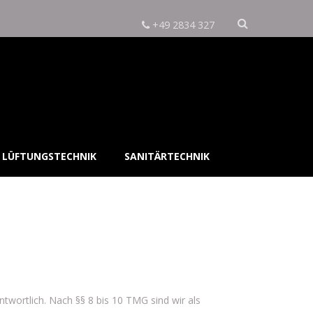
+49 2834 327
LÜFTUNGSTECHNIK
SANITÄRTECHNIK
twortlich. Nach §§ 8 bis 10 TMG sind wir als